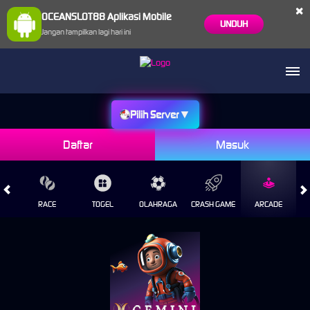
×
OCEANSLOT88 Aplikasi Mobile
UNDUH
Jangan tampilkan lagi hari ini
▼
Pilih Server
Daftar
Masuk
SINO
RACE
TOGEL
OLAHRAGA
CRASH GAME
ARCADE