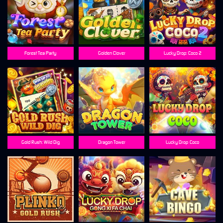
Forest Tea Party
Golden Clover
Lucky Drop: Coco 2
Gold Rush: Wild Dig
Dragon Tower
Lucky Drop-Coco