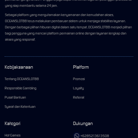
yang siap membantu selama 24 jam.
Sebagai platform yang mengutamakan kenyamanan dan kemudahan akses,
OCEANSLOT88 terus melakukan pembaruan sistem untuk menjaga stabilitas layanan.
Dengan berbagai pilihan hiburan digital dalam satu tempat, OCEANSLOT88 menjadi pilihan
bagi pengguna yang mencari platform permainan online dengan layanan lengkap dan
akses yang responsif.
Kebijaksanaan
Platform
Tentang OCEANSLOT88
Promosi
Responsible Gambling
Loyalty
Pusat Bantuan
Referral
Syarat dan Ketentuan
Kategori
Dukungan
Hot Games
+6285213613508