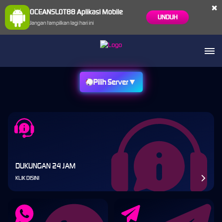
×
OCEANSLOT88 Aplikasi Mobile
UNDUH
Jangan tampilkan lagi hari ini
▼
Pilih Server
DUKUNGAN 24 JAM
KLIK DISINI