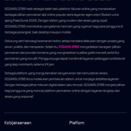
OCEANSLOT88 hadir sebagai salah satu platform hiburan online yang menawarkan
berbagai pilihan permainan slot online populer serta layanan agen resmi Sbobet untuk
ajang Piala Dunia 2026. Dengan sistem yang modern dan akses yang cepat,
OCEANSLOT88 memberikan pengalaman bermain yang nyaman bagi para pengguna di
berbagai perangkat, baik desktop maupun mobile.
Didukung oleh teknologi keamanan terkini, setiap transaksi dilakukan dengan proses yang
aman, praktis, dan transparan. Selain itu,
OCEANSLOT88
menyediakan beragam pilihan
permainan dari provider ternama yang menghadirkan kualitas grafis menarik serta fitur
permainan yang inovatif. Pengguna juga dapat menikmati layanan pelanggan profesional
yang siap membantu selama 24 jam.
Sebagai platform yang mengutamakan kenyamanan dan kemudahan akses,
OCEANSLOT88 terus melakukan pembaruan sistem untuk menjaga stabilitas layanan.
Dengan berbagai pilihan hiburan digital dalam satu tempat, OCEANSLOT88 menjadi pilihan
bagi pengguna yang mencari platform permainan online dengan layanan lengkap dan
akses yang responsif.
Kebijaksanaan
Platform