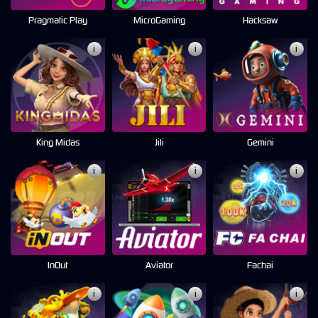
Pragmatic Play
MicroGaming
Hacksaw
i
i
i
King Midas
Jili
Gemini
i
i
i
InOut
Aviator
Fachai
i
i
i