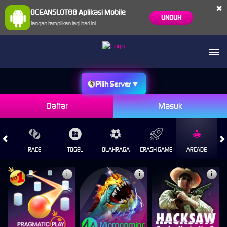
×
OCEANSLOT88 Aplikasi Mobile
UNDUH
Jangan tampilkan lagi hari ini
▼
Pilih Server
Daftar
Masuk
SINO
RACE
TOGEL
OLAHRAGA
CRASH GAME
ARCADE
i
i
i