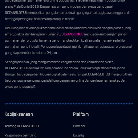
berbagai pilihan permainan slot online populer serta layanan agen resmi Sbobet untuk
ajang Piala Dunia 2026. Dengan sistem yang modern dan akses yang cepat,
OCEANSLOT88 memberikan pengalaman bermain yang nyaman bagi para pengguna di
berbagai perangkat, baik desktop maupun mobile.
Didukung oleh teknologi keamanan terkini, setiap transaksi dilakukan dengan proses yang
aman, praktis, dan transparan. Selain itu,
OCEANSLOT88
menyediakan beragam pilihan
permainan dari provider ternama yang menghadirkan kualitas grafis menarik serta fitur
permainan yang inovatif. Pengguna juga dapat menikmati layanan pelanggan profesional
yang siap membantu selama 24 jam.
Sebagai platform yang mengutamakan kenyamanan dan kemudahan akses,
OCEANSLOT88 terus melakukan pembaruan sistem untuk menjaga stabilitas layanan.
Dengan berbagai pilihan hiburan digital dalam satu tempat, OCEANSLOT88 menjadi pilihan
bagi pengguna yang mencari platform permainan online dengan layanan lengkap dan
akses yang responsif.
Kebijaksanaan
Platform
Tentang OCEANSLOT88
Promosi
Responsible Gambling
Loyalty