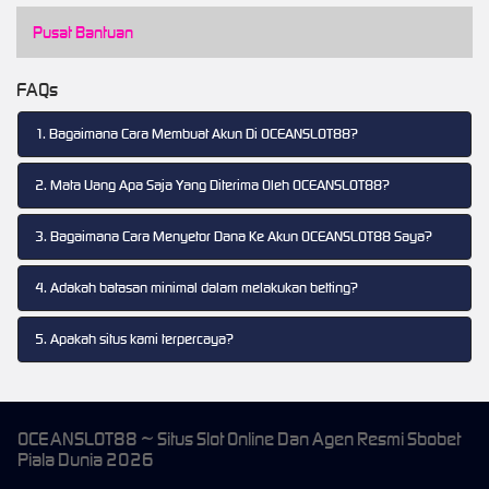
Pusat Bantuan
FAQs
1. Bagaimana Cara Membuat Akun Di OCEANSLOT88?
2. Mata Uang Apa Saja Yang Diterima Oleh OCEANSLOT88?
3. Bagaimana Cara Menyetor Dana Ke Akun OCEANSLOT88 Saya?
4. Adakah batasan minimal dalam melakukan betting?
5. Apakah situs kami terpercaya?
OCEANSLOT88 ~ Situs Slot Online Dan Agen Resmi Sbobet
Piala Dunia 2026