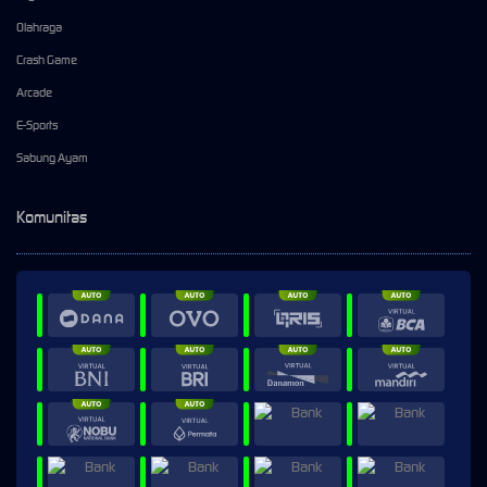
Olahraga
Crash Game
Arcade
E-Sports
Sabung Ayam
Komunitas