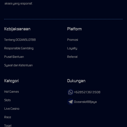
akses yang responsif.
Kebijaksanaan
Platform
Tentang OCEANSLOT88
Promosi
Responsible Gambling
Loyalty
Pusat Bantuan
Referral
Syarat dan Ketentuan
Kategori
Dukungan
Hot Games
+6285213613508
Slots
Oceanslot88jaya
Live Casino
Race
Togel