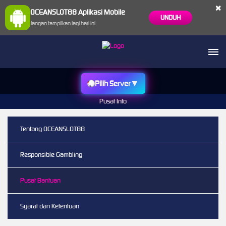
×
OCEANSLOT88 Aplikasi Mobile
UNDUH
Jangan tampilkan lagi hari ini
▼
Pilih Server
Pusat Info
Tentang OCEANSLOT88
Responsible Gambling
Pusat Bantuan
Syarat dan Ketentuan