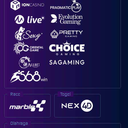
Race
Togel
Olahraga