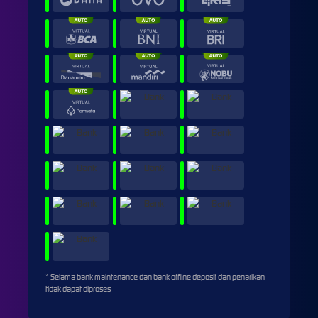
* Selama bank maintenance dan bank offline deposit dan penarikan
tidak dapat diproses