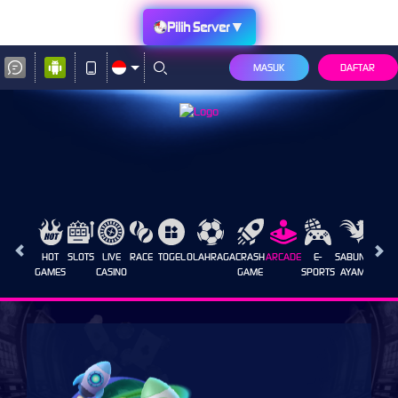
▼
Pilih Server
MASUK
DAFTAR
HOT
SLOTS
LIVE
RACE
TOGEL
OLAHRAGA
CRASH
ARCADE
E-
SABUNG
PROM
GAMES
CASINO
GAME
SPORTS
AYAM