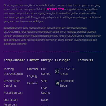
Didukung oleh teknologi keamanan terkini, setiap transaksi dilakukan dengan proses yang
aman, praktis, dan transparan. Selain itu,
OCEANSLOT88
menyediakan beragam pilihan
permainan dari provider ternama yang menghadirkan kualitas grafis menarik serta fitur
permainan yang inovatif. Pengguna juga dapat menikmati layanan pelanggan profesional
yang siap membantu selama 24 jam.
Sebagai platform yang mengutamakan kenyamanan dan kemudahan akses,
OCEANSLOT88 terus melakukan pembaruan sistem untuk menjaga stabilitas layanan.
Dengan berbagai pilihan hiburan digital dalam satu tempat, OCEANSLOT88 menjadi pilihan
bagi pengguna yang mencari platform permainan online dengan layanan lengkap dan
akses yang responsif.
Kebijaksanaan
Platform
Kategori
Dukungan
Komunitas
Tentang
Promosi
Hot
+62852136
OCEANSLOT88
Games
13508
Loyalty
Responsible
Slots
Oceanslot8
Referral
Gambling
8jaya
Live
Pusat Bantuan
Casino
Syarat dan
Race
Ketentuan