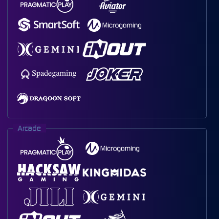
Arcade