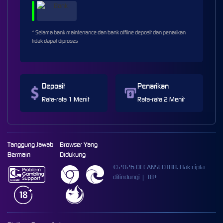
* Selama bank maintenance dan bank offline deposit dan penarikan
tidak dapat diproses
Deposit
Penarikan
Rata-rata 1 Menit
Rata-rata 2 Menit
Tanggung Jawab
Browser Yang
Bermain
Didukung
©2026 OCEANSLOT88. Hak cipta
dilindungi | 18+