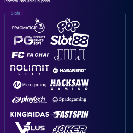
Platform Penyedia Layanan
Slots