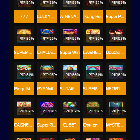
RTP
84%
RTP
89%
RTP
88%
RTP
87%
RTP
95%
777
LUCKY ACE
ATHENA LUCKY SPREAD
Kung Hei
Super Powerful
RTP
95%
RTP
85%
RTP
85%
RTP
93%
RTP
82%
SUPER GEMS
CHALLENGE・FU LU SHOU XI
Super Win
CAISHEN DADDY
Double Happiness
RTP
81%
RTP
95%
RTP
86%
RTP
81%
RTP
84%
Piggy Master
PYRAMID OF FLAMES
SUGAR BOOM
SUPER LUCKY
NECROMANCER SHA
RTP
87%
RTP
84%
RTP
87%
RTP
84%
RTP
95%
CAISHEN-LUCKY SPREAD
Super Rich
CUBE?
Challenge・Mayan Calendar
MYSTIC LEGEND 2