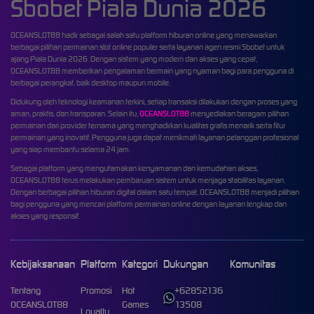
Sbobet Piala Dunia 2026
OCEANSLOT88 hadir sebagai salah satu platform hiburan online yang menawarkan
berbagai pilihan permainan slot online populer serta layanan agen resmi Sbobet untuk
ajang Piala Dunia 2026. Dengan sistem yang modern dan akses yang cepat,
OCEANSLOT88 memberikan pengalaman bermain yang nyaman bagi para pengguna di
berbagai perangkat, baik desktop maupun mobile.
Didukung oleh teknologi keamanan terkini, setiap transaksi dilakukan dengan proses yang
aman, praktis, dan transparan. Selain itu,
OCEANSLOT88
menyediakan beragam pilihan
permainan dari provider ternama yang menghadirkan kualitas grafis menarik serta fitur
permainan yang inovatif. Pengguna juga dapat menikmati layanan pelanggan profesional
yang siap membantu selama 24 jam.
Sebagai platform yang mengutamakan kenyamanan dan kemudahan akses,
OCEANSLOT88 terus melakukan pembaruan sistem untuk menjaga stabilitas layanan.
Dengan berbagai pilihan hiburan digital dalam satu tempat, OCEANSLOT88 menjadi pilihan
bagi pengguna yang mencari platform permainan online dengan layanan lengkap dan
akses yang responsif.
Kebijaksanaan
Platform
Kategori
Dukungan
Komunitas
Tentang
Promosi
Hot
+62852136
OCEANSLOT88
Games
13508
Loyalty