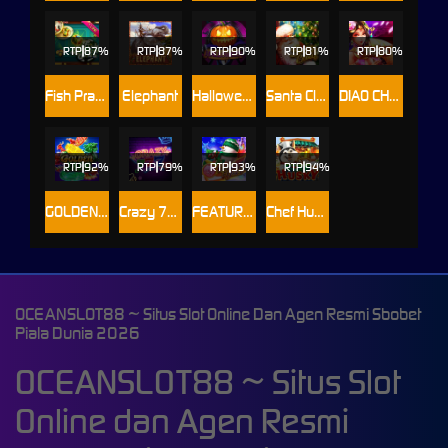
RTP
87%
RTP
87%
RTP
90%
RTP
81%
RTP
80%
Fish Prawn Crab
Elephant
Halloween
Santa Claus
DIAO CHAN FA DA CAI
RTP
92%
RTP
79%
RTP
93%
RTP
94%
GOLDEN JADE
Crazy 777
FEATURE BUY・CHRISTMAS EXPRESS
Chef Husky
OCEANSLOT88 ~ Situs Slot Online Dan Agen Resmi Sbobet
Piala Dunia 2026
OCEANSLOT88 ~ Situs Slot
Online dan Agen Resmi