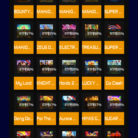
BOUNTY EXPRESS
MAHJONG WAYS 3+
MAHJONG WAYS 3
MAHJONG：ORIGIN
SUPER GEMS 2
RTP
97%
RTP
95%
RTP
98%
RTP
98%
RTP
95%
MAHJONG: ORIGIN 2
ZEUS OF OLYMPUS
ELECTRIC ZEUS
TREASURES OF AZTEC Z
SUPER AWESOME
RTP
96%
RTP
98%
RTP
98%
RTP
97%
RTP
98%
My Lord
KNIGHT ARTHUR
Horde 2 Winter
LUCKY ACE 2
Go Clash
RTP
97%
RTP
97%
RTP
98%
RTP
97%
RTP
98%
Deng Deng
For The Horde
Aurora Wolf
HIYAS GEMS
SUGAR TEDDY