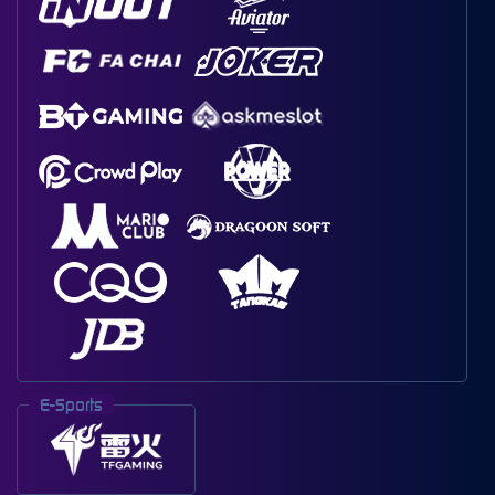
E-Sports