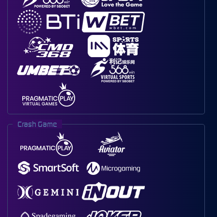
Crash Game