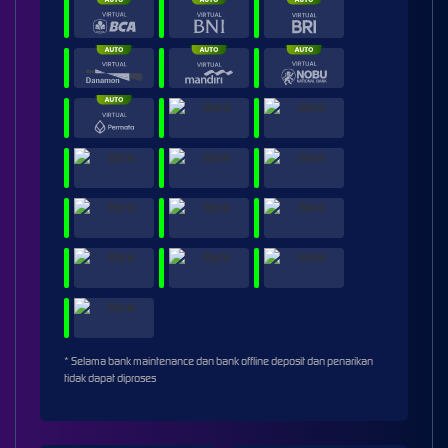
* Selama bank maintenance dan bank offline deposit dan penarikan
tidak dapat diproses