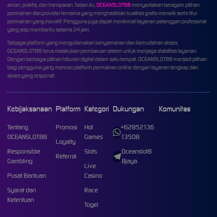
aman, praktis, dan transparan. Selain itu,
OCEANSLOT88
menyediakan beragam pilihan
permainan dari provider ternama yang menghadirkan kualitas grafis menarik serta fitur
permainan yang inovatif. Pengguna juga dapat menikmati layanan pelanggan profesional
yang siap membantu selama 24 jam.
Sebagai platform yang mengutamakan kenyamanan dan kemudahan akses,
OCEANSLOT88 terus melakukan pembaruan sistem untuk menjaga stabilitas layanan.
Dengan berbagai pilihan hiburan digital dalam satu tempat, OCEANSLOT88 menjadi pilihan
bagi pengguna yang mencari platform permainan online dengan layanan lengkap dan
akses yang responsif.
Kebijaksanaan
Platform
Kategori
Dukungan
Komunitas
Tentang
Promosi
Hot
+62852136
OCEANSLOT88
Games
13508
Loyalty
Responsible
Slots
Oceanslot8
Referral
Gambling
8jaya
Live
Pusat Bantuan
Casino
Syarat dan
Race
Ketentuan
Togel