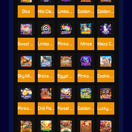
Dice
Hilo Classic
Limbo Neon
Golden Fortunes
Golden Horse Riches
Sweet Scratch
Limbo Rainbow
Plinko Rainbow
Mines
Maze Classic
Sky Mission
Bricks Battle
Egypt Gem Scratch
Plinko Neon
Cookie Fiesta
Plinko Classic
Chili Fiesta
Forest Tea Party
Golden Clover
Lucky Drop: Coco 2