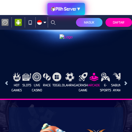
▼
Pilih Server
MASUK
DAFTAR
HOT
SLOTS
LIVE
RACE
TOGEL
OLAHRAGA
CRASH
ARCADE
E-
SABUNG
PROM
GAMES
CASINO
GAME
SPORTS
AYAM