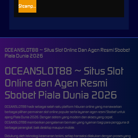
Steampunk 2
OCEANSLOT88 ~ Situs Slot Online Dan Agen Resmi Sbobet
Piala Dunia 2026
OCEANSLOT88 ~ Situs Slot
Online dan Agen Resmi
Sbobet Piala Dunia 2026
OCEANSLOT88 hadir sebagai salah satu platform hiburan online yang menawarkan
berbagai pilihan permainan slot online populer serta layanan agen resmi Sbobet untuk
ajang Piala Dunia 2026. Dengan sistem yang modern dan akses yang cepat,
OCEANSLOT88 memberikan pengalaman bermain yang nyaman bagi para pengguna di
berbagai perangkat, baik desktop maupun mobile.
Didukung oleh teknologi keamanan terkini, setiap transaksi dilakukan dengan proses yang