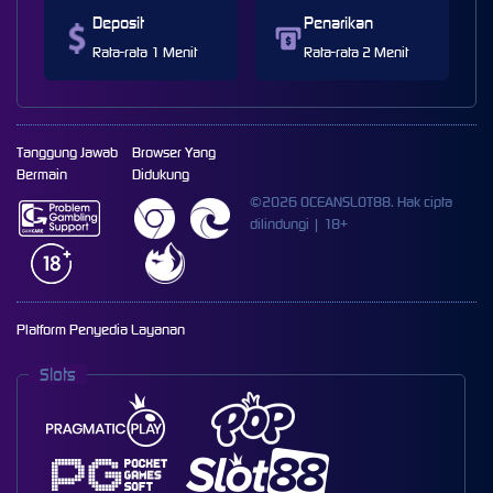
Deposit
Penarikan
Rata-rata 1 Menit
Rata-rata 2 Menit
Tanggung Jawab
Browser Yang
Bermain
Didukung
©2026 OCEANSLOT88. Hak cipta
dilindungi | 18+
Platform Penyedia Layanan
Slots